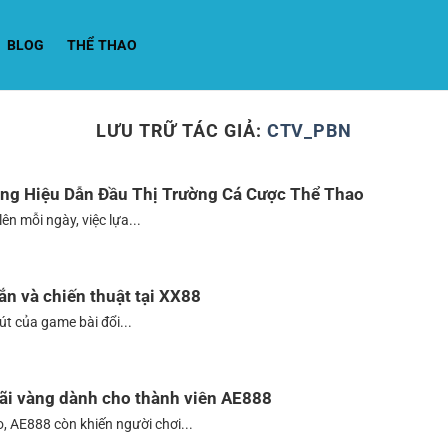
BLOG
THỂ THAO
LƯU TRỮ TÁC GIẢ:
CTV_PBN
ng Hiệu Dẫn Đầu Thị Trường Cá Cược Thể Thao
n mỗi ngày, việc lựa...
n và chiến thuật tại XX88
út của game bài đổi...
đãi vàng dành cho thành viên AE888
, AE888 còn khiến người chơi...