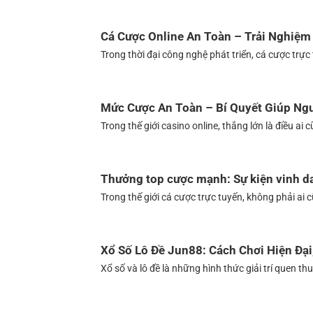
Cá Cược Online An Toàn – Trải Nghiệm 
Trong thời đại công nghệ phát triển, cá cược trực
Mức Cược An Toàn – Bí Quyết Giúp Ngư
Trong thế giới casino online, thắng lớn là điều ai
Thưởng top cược mạnh: Sự kiện vinh da
Trong thế giới cá cược trực tuyến, không phải ai 
Xổ Số Lô Đề Jun88: Cách Chơi Hiện Đại
Xổ số và lô đề là những hình thức giải trí quen thu