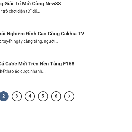
g Giải Trí Mới Cùng New88
trò chơi điện tử” để...
Trải Nghiệm Đỉnh Cao Cùng Cakhia TV
 tuyến ngày càng tăng, người...
Cá Cược Mới Trên Nền Tảng F168
thể thao ảo cược nhanh...
2
3
4
5
6