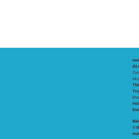
now
đá 
Cun
và 
Thể
Trụ
kha
Hot
Ema
Biê
© B
mọi