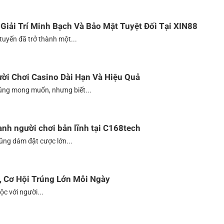
Giải Trí Minh Bạch Và Bảo Mật Tuyệt Đối Tại XIN88
 tuyến đã trở thành một...
ời Chơi Casino Dài Hạn Và Hiệu Quả
 cũng mong muốn, nhưng biết...
nh người chơi bản lĩnh tại C168tech
cũng dám đặt cược lớn...
, Cơ Hội Trúng Lớn Mỗi Ngày
ộc với người...