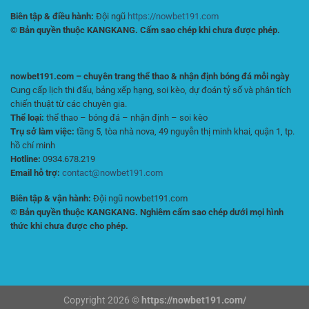
Biên tập & điều hành:
Đội ngũ
https://nowbet191.com
© Bản quyền thuộc KANGKANG. Cấm sao chép khi chưa được phép.
nowbet191.com – chuyên trang thể thao & nhận định bóng đá mỗi ngày
Cung cấp lịch thi đấu, bảng xếp hạng, soi kèo, dự đoán tỷ số và phân tích
chiến thuật từ các chuyên gia.
Thể loại:
thể thao – bóng đá – nhận định – soi kèo
Trụ sở làm việc:
tầng 5, tòa nhà nova, 49 nguyễn thị minh khai, quận 1, tp.
hồ chí minh
Hotline:
0934.678.219
Email hỗ trợ:
contact@nowbet191.com
Biên tập & vận hành:
Đội ngũ nowbet191.com
© Bản quyền thuộc KANGKANG. Nghiêm cấm sao chép dưới mọi hình
thức khi chưa được cho phép.
Copyright 2026 ©
https://nowbet191.com/