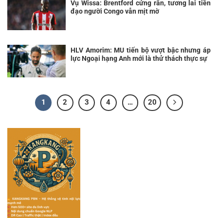
Vụ Wissa: Brentford cứng rắn, tương lai tiền
đạo người Congo vẫn mịt mờ
HLV Amorim: MU tiến bộ vượt bậc nhưng áp
lực Ngoại hạng Anh mới là thử thách thực sự
1
2
3
4
…
20