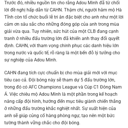
Trước đó, nhiều nguồn tin cho rằng Adou Minh đã từ chối
lời đề nghị hấp dẫn từ CAHN. Thậm chí, người hâm mộ Hà
Tĩnh còn tổ chức buổi lễ tri ân đặc biệt cho anh như một lời
cảm ơn sâu sắc cho những đóng góp của anh trong mùa
giải vừa qua. Tuy nhiên, sức hút của một CLB đang cạnh
tranh ở nhiều đấu trường lớn đã khiến anh thay đổi quyết
định. CAHN, với tham vọng chinh phục các danh hiệu lớn
trong nước và quốc tế, rõ ràng là một bến đỗ lý tưởng cho
sự nghiệp của Adou Minh.
CAHN đang tích cực chuẩn bị cho mùa giải mới với mục
tiêu cao cả. Đội bóng này sẽ tham dự 5 đấu trường lớn,
trong đó có AFC Champions League và Cúp C1 Đông Nam
Á. Việc chiêu mộ Adou Minh là một phần trong kế hoạch
nâng cấp đội hình, hướng đến mục tiêu giành chiến thắng
ở những đấu trường khắc nghiệt nhất. Sự xuất hiện của
anh sẽ giúp củng cố hàng phòng ngự, tạo nên một bức
tường thành vững chắc cho đội bóng.