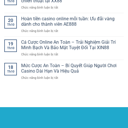
chiến thuật tại XX88
liền
phong
Th10
Đá
–
mạch
độ
ở
Chức năng bình luận bị tắt
Uy
Cập
và
thực
Game
Tín
nhật
mượt
tế
bài
Hoàn tiền casino online mỗi tuần: Ưu đãi vàng
NEW88
top
20
mà
đổi
–
dành cho thành viên AE888
đầu
cùng
Th10
thưởng
Thương
và
luongsontv
ở
Chức năng bình luận bị tắt
–
Hiệu
cuộc
Hoàn
Thế
Dẫn
đua
tiền
Cá Cược Online An Toàn – Trải Nghiệm Giải Trí
giới
Đầu
19
ngôi
casino
may
Minh Bạch Và Bảo Mật Tuyệt Đối Tại XIN88
Thị
vương
Th10
online
mắn
Trường
tại
ở
Chức năng bình luận bị tắt
mỗi
và
Cá
90P
Cá
tuần:
chiến
Cược
Cược
Mức Cược An Toàn – Bí Quyết Giúp Người Chơi
Ưu
thuật
18
Thể
Online
đãi
Casino Dài Hạn Và Hiệu Quả
tại
Thao
Th10
An
vàng
XX88
ở
Chức năng bình luận bị tắt
Toàn
dành
Mức
–
cho
Cược
Trải
thành
An
Nghiệm
viên
Toàn
Giải
AE888
–
Trí
Bí
Minh
Quyết
Bạch
Giúp
Và
Người
Bảo
Chơi
Mật