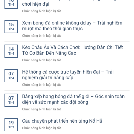
16
chơi hiện đại
Th4
ở
Chức năng bình luận bị tắt
Website
casino
Xem bóng đá online không delay – Trải nghiệm
15
trực
mượt mà theo thời gian thực
Th4
tuyến
ở
Chức năng bình luận bị tắt
chất
Xem
lượng
bóng
Kèo Châu Âu Và Cách Chơi: Hướng Dẫn Chi Tiết
cho
14
đá
người
Từ Cơ Bản Đến Nâng Cao
Th4
online
chơi
ở
Chức năng bình luận bị tắt
không
hiện
Kèo
delay
đại
Châu
Hệ thống cá cược trực tuyến hiện đại – Trải
–
07
Âu
Trải
nghiệm giải trí nâng cấp
Th4
Và
nghiệm
ở
Chức năng bình luận bị tắt
Cách
mượt
Hệ
Chơi:
mà
thống
Bảng xếp hạng bóng đá thế giới – Góc nhìn toàn
Hướng
theo
07
cá
Dẫn
diện về sức mạnh các đội bóng
thời
Th4
cược
Chi
gian
ở
Chức năng bình luận bị tắt
trực
Tiết
thực
Bảng
tuyến
Từ
xếp
Câu chuyện phát triển nền tảng Nổ Hũ
hiện
Cơ
19
hạng
đại
Bản
Th3
ở
Chức năng bình luận bị tắt
bóng
–
Đến
Câu