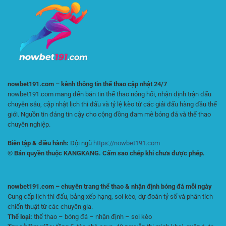
Casino
Tuyệt
Dài
Đối
Hạn
Tại
Và
XIN88
Hiệu
Quả
nowbet191.com – kênh thông tin thể thao cập nhật 24/7
nowbet191.com mang đến bản tin thể thao nóng hổi, nhận định trận đấu
chuyên sâu, cập nhật lịch thi đấu và tỷ lệ kèo từ các giải đấu hàng đầu thế
giới. Nguồn tin đáng tin cậy cho cộng đồng đam mê bóng đá và thể thao
chuyên nghiệp.
Biên tập & điều hành:
Đội ngũ
https://nowbet191.com
© Bản quyền thuộc KANGKANG. Cấm sao chép khi chưa được phép.
nowbet191.com – chuyên trang thể thao & nhận định bóng đá mỗi ngày
Cung cấp lịch thi đấu, bảng xếp hạng, soi kèo, dự đoán tỷ số và phân tích
chiến thuật từ các chuyên gia.
Thể loại:
thể thao – bóng đá – nhận định – soi kèo