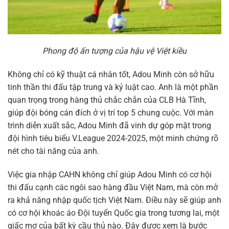
Phong độ ấn tượng của hậu vệ Việt kiều
Không chỉ có kỹ thuật cá nhân tốt, Adou Minh còn sở hữu
tinh thần thi đấu tập trung và kỷ luật cao. Anh là một phần
quan trọng trong hàng thủ chắc chắn của CLB Hà Tĩnh,
giúp đội bóng cán đích ở vị trí top 5 chung cuộc. Với màn
trình diễn xuất sắc, Adou Minh đã vinh dự góp mặt trong
đội hình tiêu biểu V.League 2024-2025, một minh chứng rõ
nét cho tài năng của anh.
Việc gia nhập CAHN không chỉ giúp Adou Minh có cơ hội
thi đấu cạnh các ngôi sao hàng đầu Việt Nam, mà còn mở
ra khả năng nhập quốc tịch Việt Nam. Điều này sẽ giúp anh
có cơ hội khoác áo Đội tuyển Quốc gia trong tương lai, một
giấc mơ của bất kỳ cầu thủ nào. Đây được xem là bước