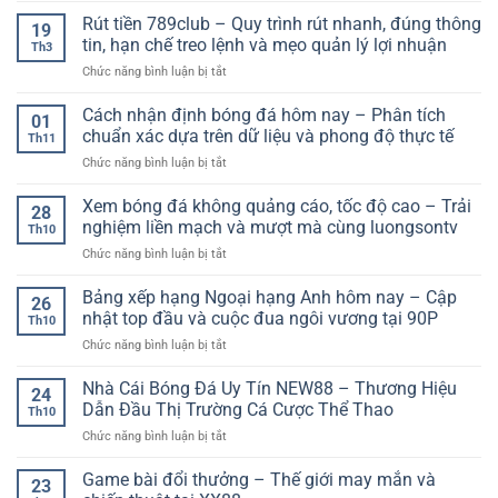
đá
Trải
Nâng
chuyện
Rút tiền 789club – Quy trình rút nhanh, đúng thông
thế
nghiệm
19
Cao
phát
giới
tin, hạn chế treo lệnh và mẹo quản lý lợi nhuận
giải
Th3
triển
–
trí
ở
Chức năng bình luận bị tắt
nền
Góc
nâng
Rút
tảng
nhìn
cấp
tiền
Nổ
Cách nhận định bóng đá hôm nay – Phân tích
toàn
01
789club
Hũ
chuẩn xác dựa trên dữ liệu và phong độ thực tế
diện
Th11
–
về
ở
Chức năng bình luận bị tắt
Quy
sức
Cách
trình
mạnh
nhận
Xem bóng đá không quảng cáo, tốc độ cao – Trải
rút
28
các
định
nhanh,
nghiệm liền mạch và mượt mà cùng luongsontv
đội
Th10
bóng
đúng
bóng
ở
Chức năng bình luận bị tắt
đá
thông
Xem
hôm
tin,
bóng
Bảng xếp hạng Ngoại hạng Anh hôm nay – Cập
nay
hạn
26
đá
–
nhật top đầu và cuộc đua ngôi vương tại 90P
chế
Th10
không
Phân
treo
ở
Chức năng bình luận bị tắt
quảng
tích
lệnh
Bảng
cáo,
chuẩn
và
xếp
Nhà Cái Bóng Đá Uy Tín NEW88 – Thương Hiệu
tốc
xác
24
mẹo
hạng
độ
Dẫn Đầu Thị Trường Cá Cược Thể Thao
dựa
quản
Th10
Ngoại
cao
trên
lý
ở
Chức năng bình luận bị tắt
hạng
–
dữ
lợi
Nhà
Anh
Trải
liệu
nhuận
Cái
Game bài đổi thưởng – Thế giới may mắn và
hôm
nghiệm
23
và
Bóng
nay