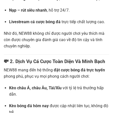
Nạp – rút siêu nhanh
, hỗ trợ 24/7.
Livestream cá cược bóng đá
trực tiếp chất lượng cao.
Nhờ đó, NEW88 không chỉ được người chơi yêu thích mà
còn được chuyên gia đánh giá cao về độ tin cậy và tính
chuyên nghiệp.
💸
2. Dịch Vụ Cá Cược Toàn Diện Và Minh Bạch
NEW88 mang đến hệ thống
đặt cược bóng đá trực tuyến
phong phú, phục vụ mọi phong cách người chơi:
Kèo châu Á, châu Âu, Tài/Xỉu
với tỷ lệ trả thưởng hấp
dẫn.
Kèo bóng đá hôm nay
được cập nhật liên tục, không độ
trễ.