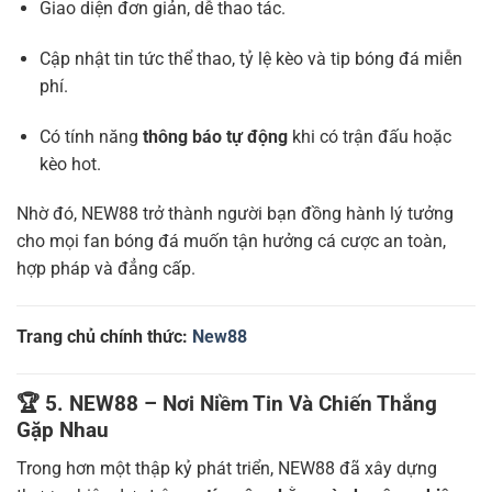
Giao diện đơn giản, dễ thao tác.
Cập nhật tin tức thể thao, tỷ lệ kèo và tip bóng đá miễn
phí.
Có tính năng
thông báo tự động
khi có trận đấu hoặc
kèo hot.
Nhờ đó, NEW88 trở thành người bạn đồng hành lý tưởng
cho mọi fan bóng đá muốn tận hưởng cá cược an toàn,
hợp pháp và đẳng cấp.
Trang chủ chính thức:
New88
🏆
5. NEW88 – Nơi Niềm Tin Và Chiến Thắng
Gặp Nhau
Trong hơn một thập kỷ phát triển, NEW88 đã xây dựng