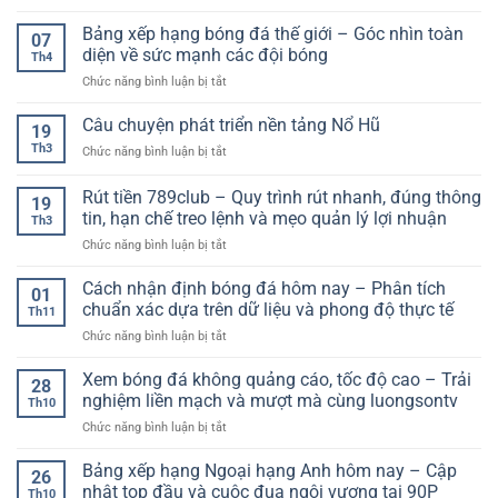
Hệ
Chơi:
mà
thống
Bảng xếp hạng bóng đá thế giới – Góc nhìn toàn
Hướng
theo
07
cá
Dẫn
diện về sức mạnh các đội bóng
thời
Th4
cược
Chi
gian
ở
Chức năng bình luận bị tắt
trực
Tiết
thực
Bảng
tuyến
Từ
xếp
Câu chuyện phát triển nền tảng Nổ Hũ
hiện
Cơ
19
hạng
đại
Bản
Th3
ở
Chức năng bình luận bị tắt
bóng
–
Đến
Câu
đá
Trải
Nâng
chuyện
Rút tiền 789club – Quy trình rút nhanh, đúng thông
thế
nghiệm
19
Cao
phát
giới
tin, hạn chế treo lệnh và mẹo quản lý lợi nhuận
giải
Th3
triển
–
trí
ở
Chức năng bình luận bị tắt
nền
Góc
nâng
Rút
tảng
nhìn
cấp
tiền
Nổ
Cách nhận định bóng đá hôm nay – Phân tích
toàn
01
789club
Hũ
chuẩn xác dựa trên dữ liệu và phong độ thực tế
diện
Th11
–
về
ở
Chức năng bình luận bị tắt
Quy
sức
Cách
trình
mạnh
nhận
Xem bóng đá không quảng cáo, tốc độ cao – Trải
rút
28
các
định
nhanh,
nghiệm liền mạch và mượt mà cùng luongsontv
đội
Th10
bóng
đúng
bóng
ở
Chức năng bình luận bị tắt
đá
thông
Xem
hôm
tin,
bóng
Bảng xếp hạng Ngoại hạng Anh hôm nay – Cập
nay
hạn
26
đá
–
nhật top đầu và cuộc đua ngôi vương tại 90P
chế
Th10