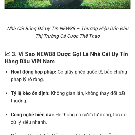
Nhà Cái Bóng Đá Uy Tín NEW88 – Thương Hiệu Dẫn Đầu
Thị Trường Cá Cược Thể Thao
📈
3. Vì Sao NEW88 Được Gọi Là Nhà Cái Uy Tín
Hàng Đầu Việt Nam
Hoạt động hợp pháp:
Có giấy phép quốc tế, bảo chứng
pháp lý rõ ràng.
Tỷ lệ kèo ổn định:
Không gian lận, không thay đổi bất
thường.
Công nghệ hiện đại:
Hệ thống cá cược tự động, tốc độ
xử lý siêu nhanh.