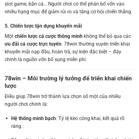
slot game, bắn cá… Người chơi có thể phân bổ vốn vào
nhiều hạng mục để giảm rủi ro và tăng cơ hội chiến thắng.
5. Chiến lược tận dụng khuyến mãi
Một
chiến lược cá cược thông minh
không thể bỏ qua các
ưu đãi cá cược trực tuyến
. 78win thường xuyên triển khai
khuyến mãi nạp đầu, hoàn trả, sự kiện đặc biệt – đây
chính là nguồn vốn bổ sung miễn phí.
78win – Môi trường lý tưởng để triển khai chiến
lược
Điều giúp 78win trở thành lựa chọn số một của nhiều
người chơi chính là:
Hệ thống minh bạch
: Tỷ lệ kèo công khai, kết quả rõ
ràng.