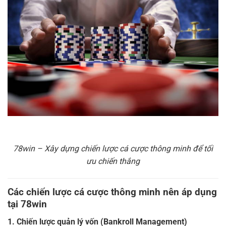
78win – Xây dựng chiến lược cá cược thông minh để tối
ưu chiến thắng
Các chiến lược cá cược thông minh nên áp dụng
tại 78win
1. Chiến lược quản lý vốn (Bankroll Management)