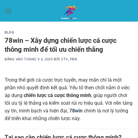
Bỏ
qua
nội
dung
BLOG
78win – Xây dựng chiến lược cá cược
thông minh để tối ưu chiến thắng
ĐĂNG VÀO
THÁNG 9 6, 2025
BỞI
CTV_PBN
Trong thế giới cá cược trực tuyến, may mắn chỉ là một
phần nhỏ quyết định kết quả. Yếu tố then chốt nằm ở việc
áp dụng
chiến lược cá cược thông minh
, giúp người chơi
tối ưu tỷ lệ thắng và kiểm soát rủi ro hiệu quả. Với nền tảng
uy tín, minh bạch và hiện đại,
78win
chính là nơi lý tưởng
để triển khai những chiến lược này.
Tại sao cần chiến lược cá cược thông minh?