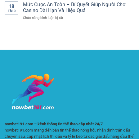
Cược
Cược
Mức Cược An Toàn – Bí Quyết Giúp Người Chơi
Ưu
thuật
18
Thể
Online
đãi
Casino Dài Hạn Và Hiệu Quả
tại
Thao
Th10
An
vàng
XX88
ở
Chức năng bình luận bị tắt
Toàn
dành
Mức
–
cho
Cược
Trải
thành
An
Nghiệm
viên
Toàn
Giải
AE888
–
Trí
Bí
Minh
Quyết
Bạch
Giúp
Và
Người
Bảo
Chơi
Mật
Casino
Tuyệt
Dài
Đối
Hạn
Tại
Và
XIN88
Hiệu
Quả
nowbet191.com – kênh thông tin thể thao cập nhật 24/7
nowbet191.com mang đến bản tin thể thao nóng hổi, nhận định trận đấu
chuyên sâu, cập nhật lịch thi đấu và tỷ lệ kèo từ các giải đấu hàng đầu thế