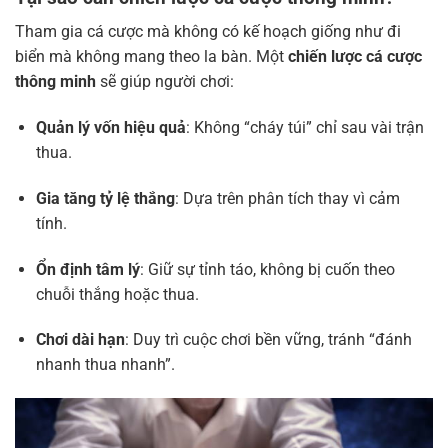
Tham gia cá cược mà không có kế hoạch giống như đi
biển mà không mang theo la bàn. Một
chiến lược cá cược
thông minh
sẽ giúp người chơi:
Quản lý vốn hiệu quả
: Không “cháy túi” chỉ sau vài trận
thua.
Gia tăng tỷ lệ thắng
: Dựa trên phân tích thay vì cảm
tính.
Ổn định tâm lý
: Giữ sự tỉnh táo, không bị cuốn theo
chuỗi thắng hoặc thua.
Chơi dài hạn
: Duy trì cuộc chơi bền vững, tránh “đánh
nhanh thua nhanh”.