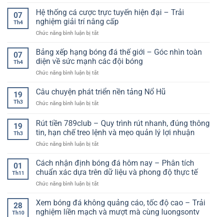
Kèo
delay
đại
Châu
Hệ thống cá cược trực tuyến hiện đại – Trải
–
07
Âu
Trải
nghiệm giải trí nâng cấp
Th4
Và
nghiệm
ở
Chức năng bình luận bị tắt
Cách
mượt
Hệ
Chơi:
mà
thống
Bảng xếp hạng bóng đá thế giới – Góc nhìn toàn
Hướng
theo
07
cá
Dẫn
diện về sức mạnh các đội bóng
thời
Th4
cược
Chi
gian
ở
Chức năng bình luận bị tắt
trực
Tiết
thực
Bảng
tuyến
Từ
xếp
Câu chuyện phát triển nền tảng Nổ Hũ
hiện
Cơ
19
hạng
đại
Bản
Th3
ở
Chức năng bình luận bị tắt
bóng
–
Đến
Câu
đá
Trải
Nâng
chuyện
Rút tiền 789club – Quy trình rút nhanh, đúng thông
thế
nghiệm
19
Cao
phát
giới
tin, hạn chế treo lệnh và mẹo quản lý lợi nhuận
giải
Th3
triển
–
trí
ở
Chức năng bình luận bị tắt
nền
Góc
nâng
Rút
tảng
nhìn
cấp
tiền
Nổ
Cách nhận định bóng đá hôm nay – Phân tích
toàn
01
789club
Hũ
chuẩn xác dựa trên dữ liệu và phong độ thực tế
diện
Th11
–
về
ở
Chức năng bình luận bị tắt
Quy
sức
Cách
trình
mạnh
nhận
Xem bóng đá không quảng cáo, tốc độ cao – Trải
rút
28
các
định
nhanh,
nghiệm liền mạch và mượt mà cùng luongsontv
đội
Th10
bóng