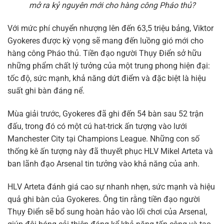
mở ra kỷ nguyên mới cho hàng công Pháo thủ?
Với mức phí chuyển nhượng lên đến 63,5 triệu bảng, Viktor
Gyokeres được kỳ vọng sẽ mang đến luồng gió mới cho
hàng công Pháo thủ. Tiền đạo người Thụy Điển sở hữu
những phẩm chất lý tưởng của một trung phong hiện đại:
tốc độ, sức mạnh, khả năng dứt điểm và đặc biệt là hiệu
suất ghi bàn đáng nể.
Mùa giải trước, Gyokeres đã ghi đến 54 bàn sau 52 trận
đấu, trong đó có một cú hat-trick ấn tượng vào lưới
Manchester City tại Champions League. Những con số
thống kê ấn tượng này đã thuyết phục HLV Mikel Arteta và
ban lãnh đạo Arsenal tin tưởng vào khả năng của anh.
HLV Arteta đánh giá cao sự nhanh nhẹn, sức mạnh và hiệu
quả ghi bàn của Gyokeres. Ông tin rằng tiền đạo người
Thụy Điển sẽ bổ sung hoàn hảo vào lối chơi của Arsenal,