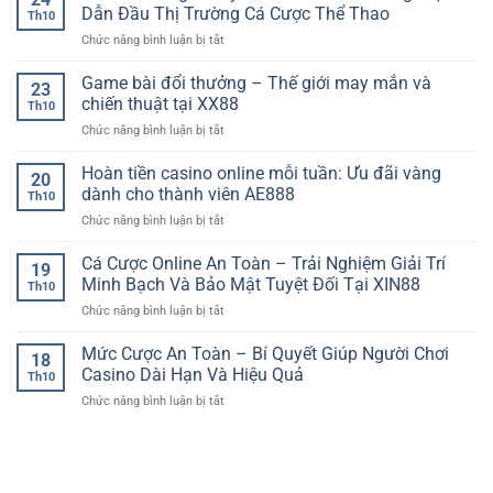
hạng
độ
Dẫn Đầu Thị Trường Cá Cược Thể Thao
dựa
quản
Th10
Ngoại
cao
trên
lý
ở
Chức năng bình luận bị tắt
hạng
–
dữ
lợi
Nhà
Anh
Trải
liệu
nhuận
Cái
Game bài đổi thưởng – Thế giới may mắn và
hôm
nghiệm
23
và
Bóng
nay
chiến thuật tại XX88
liền
phong
Th10
Đá
–
mạch
độ
ở
Chức năng bình luận bị tắt
Uy
Cập
và
thực
Game
Tín
nhật
mượt
tế
bài
Hoàn tiền casino online mỗi tuần: Ưu đãi vàng
NEW88
top
20
mà
đổi
–
dành cho thành viên AE888
đầu
cùng
Th10
thưởng
Thương
và
luongsontv
ở
Chức năng bình luận bị tắt
–
Hiệu
cuộc
Hoàn
Thế
Dẫn
đua
tiền
Cá Cược Online An Toàn – Trải Nghiệm Giải Trí
giới
Đầu
19
ngôi
casino
may
Minh Bạch Và Bảo Mật Tuyệt Đối Tại XIN88
Thị
vương
Th10
online
mắn
Trường
tại
ở
Chức năng bình luận bị tắt
mỗi
và
Cá
90P
Cá
tuần:
chiến
Cược
Cược
Mức Cược An Toàn – Bí Quyết Giúp Người Chơi
Ưu
thuật
18
Thể
Online
đãi
Casino Dài Hạn Và Hiệu Quả
tại
Thao
Th10
An
vàng
XX88
ở
Chức năng bình luận bị tắt
Toàn
dành
Mức
–
cho
Cược
Trải
thành
An
Nghiệm
viên
Toàn
Giải
AE888