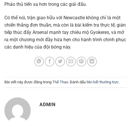
Pháo thủ tiến xa hơn trong các giải đấu.
Có thể nói, trận giao hữu với Newcastle không chỉ là một
chiến thắng đơn thuần, mà còn là bài kiểm tra thực tế, gián
tiếp thúc đẩy Arsenal mạnh tay chiêu mộ Gyokeres, và mở
ra một chương mới đầy hứa hẹn cho hành trình chinh phục
các danh hiệu của đội bóng này.
Bài viết này được đăng trong
Thể Thao
. Đánh dấu
liên kết thường trực
.
ADMIN