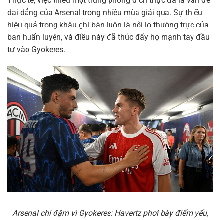
Thực tế, việc thiếu một trung phong đích thực đã là vấn đề
dai dẳng của Arsenal trong nhiều mùa giải qua. Sự thiếu
hiệu quả trong khâu ghi bàn luôn là nỗi lo thường trực của
ban huấn luyện, và điều này đã thúc đẩy họ mạnh tay đầu
tư vào Gyokeres.
Arsenal chi đậm vì Gyokeres: Havertz phơi bày điểm yếu,