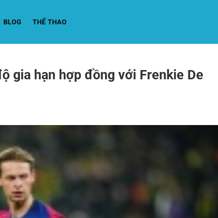
BLOG
THỂ THAO
độ gia hạn hợp đồng với Frenkie De