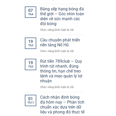
gian
Hệ
Hướng
thực
thống
Dẫn
Bảng xếp hạng bóng đá
07
cá
Chi
thế giới – Góc nhìn toàn
Th4
cược
Tiết
diện về sức mạnh các
trực
Từ
đội bóng
tuyến
Cơ
hiện
Bản
ở
Chức năng bình luận bị tắt
đại
Đến
Bảng
–
Nâng
xếp
Câu chuyện phát triển
19
Trải
Cao
hạng
nền tảng Nổ Hũ
Th3
nghiệm
bóng
ở
Chức năng bình luận bị tắt
giải
đá
Câu
trí
thế
chuyện
nâng
Rút tiền 789club – Quy
giới
19
phát
cấp
–
trình rút nhanh, đúng
Th3
triển
Góc
thông tin, hạn chế treo
nền
nhìn
lệnh và mẹo quản lý lợi
tảng
toàn
nhuận
Nổ
diện
Hũ
về
ở
Chức năng bình luận bị tắt
sức
Rút
mạnh
tiền
Cách nhận định bóng
01
các
789club
đá hôm nay – Phân tích
Th11
đội
–
chuẩn xác dựa trên dữ
bóng
Quy
liệu và phong độ thực tế
trình