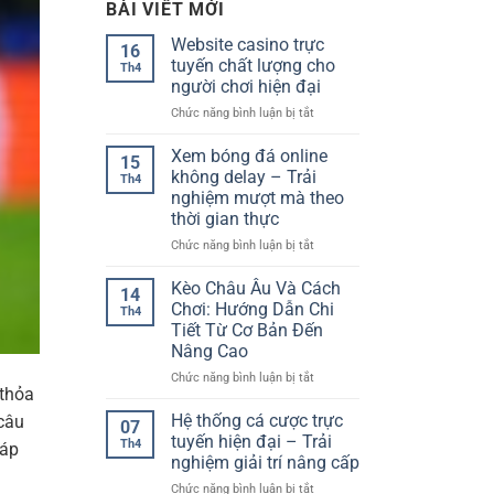
BÀI VIẾT MỚI
Website casino trực
16
tuyến chất lượng cho
Th4
người chơi hiện đại
ở
Chức năng bình luận bị tắt
Website
casino
Xem bóng đá online
15
trực
không delay – Trải
Th4
tuyến
nghiệm mượt mà theo
chất
thời gian thực
lượng
cho
ở
Chức năng bình luận bị tắt
người
Xem
chơi
bóng
Kèo Châu Âu Và Cách
14
hiện
đá
Chơi: Hướng Dẫn Chi
Th4
đại
online
Tiết Từ Cơ Bản Đến
không
Nâng Cao
delay
–
ở
Chức năng bình luận bị tắt
 thỏa
Trải
Kèo
nghiệm
Châu
Hệ thống cá cược trực
 câu
07
mượt
Âu
tuyến hiện đại – Trải
Th4
háp
mà
Và
nghiệm giải trí nâng cấp
theo
Cách
thời
ở
Chức năng bình luận bị tắt
Chơi: