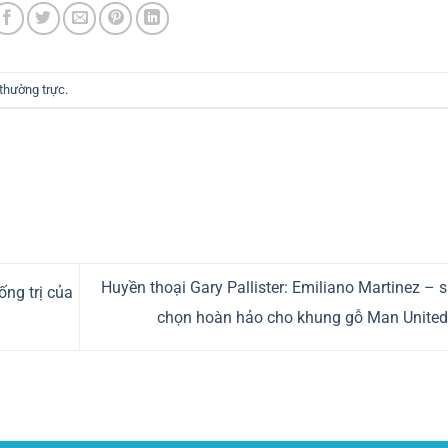
 thường trực
.
Huyền thoại Gary Pallister: Emiliano Martinez – 
ng trị của
chọn hoàn hảo cho khung gỗ Man Unite