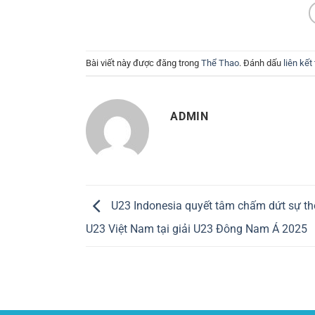
Bài viết này được đăng trong
Thể Thao
. Đánh dấu
liên kết
ADMIN
U23 Indonesia quyết tâm chấm dứt sự thố
U23 Việt Nam tại giải U23 Đông Nam Á 2025