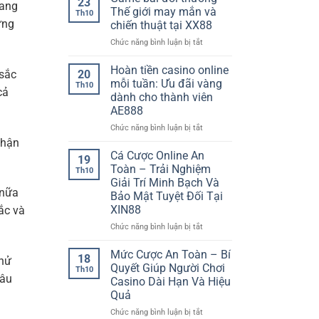
23
cùng
đang
Cập
Bóng
Thế giới may mắn và
Th10
luongsontv
nhật
Đá
ững
chiến thuật tại XX88
top
Uy
đầu
ở
Chức năng bình luận bị tắt
Tín
và
Game
NEW88
cuộc
bài
–
Hoàn tiền casino online
 sắc
20
đua
đổi
Thương
mỗi tuần: Ưu đãi vàng
Th10
cả
ngôi
thưởng
Hiệu
dành cho thành viên
vương
–
Dẫn
AE888
tại
Thế
Đầu
90P
giới
Thị
ở
Chức năng bình luận bị tắt
may
Trường
Hoàn
nhận
mắn
Cá
tiền
Cá Cược Online An
19
và
Cược
casino
Toàn – Trải Nghiệm
Th10
chiến
Thể
online
Giải Trí Minh Bạch Và
thuật
Thao
mỗi
 nữa
Bảo Mật Tuyệt Đối Tại
tại
tuần:
XIN88
ắc và
XX88
Ưu
đãi
ở
Chức năng bình luận bị tắt
vàng
Cá
dành
Cược
Mức Cược An Toàn – Bí
18
thử
cho
Online
Quyết Giúp Người Chơi
Th10
thành
An
câu
Casino Dài Hạn Và Hiệu
viên
Toàn
Quả
AE888
–
Trải
ở
Chức năng bình luận bị tắt