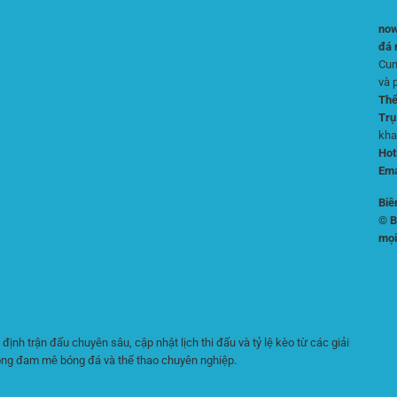
now
đá 
Cun
và 
Thể
Trụ
kha
Hot
Ema
Biê
© B
mọi
nh trận đấu chuyên sâu, cập nhật lịch thi đấu và tỷ lệ kèo từ các giải
đồng đam mê bóng đá và thể thao chuyên nghiệp.