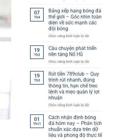
gian
Hệ
Hướng
thực
thống
Dẫn
Bảng xếp hạng bóng đá
07
cá
Chi
thế giới – Góc nhìn toàn
Th4
cược
Tiết
diện về sức mạnh các
trực
Từ
đội bóng
tuyến
Cơ
hiện
Bản
ở
Chức năng bình luận bị tắt
đại
Đến
Bảng
–
Nâng
xếp
Câu chuyện phát triển
19
Trải
Cao
hạng
nền tảng Nổ Hũ
Th3
nghiệm
bóng
ở
Chức năng bình luận bị tắt
giải
đá
Câu
trí
thế
chuyện
nâng
Rút tiền 789club – Quy
giới
19
phát
cấp
–
trình rút nhanh, đúng
Th3
triển
Góc
thông tin, hạn chế treo
nền
nhìn
lệnh và mẹo quản lý lợi
tảng
toàn
nhuận
Nổ
diện
Hũ
về
ở
Chức năng bình luận bị tắt
sức
Rút
mạnh
tiền
Cách nhận định bóng
01
các
789club
đá hôm nay – Phân tích
Th11
đội
–
chuẩn xác dựa trên dữ
bóng
Quy
liệu và phong độ thực tế
trình