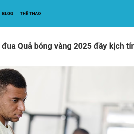
BLOG
THỂ THAO
đua Quả bóng vàng 2025 đầy kịch tí