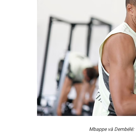
Mbappe và Dembélé: 