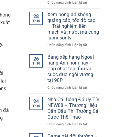
rút
ở
Chức năng bình luận bị tắt
nhanh,
Cách
đúng
nhận
Xem bóng đá không
không
28
thông
định
quảng cáo, tốc độ cao
Th10
 xuất
tin,
bóng
– Trải nghiệm liền
hạn
đá
mạch và mượt mà cùng
chế
hôm
luongsontv
treo
nay
y.
lệnh
–
ở
Chức năng bình luận bị tắt
và
Phân
Xem
mẹo
tích
bóng
Bảng xếp hạng Ngoại
26
quản
chuẩn
đá
hạng Anh hôm nay –
Th10
lý
xác
không
Cập nhật top đầu và
lợi
dựa
quảng
ời
cuộc đua ngôi vương
nhuận
trên
cáo,
tại 90P
lại
dữ
tốc
liệu
độ
ở
Chức năng bình luận bị tắt
ons
và
cao
Bảng
phong
–
xếp
Nhà Cái Bóng Đá Uy Tín
24
độ
Trải
hạng
NEW88 – Thương Hiệu
Th10
thực
nghiệm
Ngoại
h đã
Dẫn Đầu Thị Trường Cá
tế
liền
hạng
Cược Thể Thao
ng
mạch
Anh
và
hôm
ở
Chức năng bình luận bị tắt
mượt
nay
Nhà
mà
–
Cái
Game bài đổi thưởng –