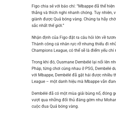
Figo chia sẻ với báo chí: “Mbappe đã thể hiện 
thắng và thích nghi nhanh chóng. Tuy nhiên, vi
giành được Quả bóng vàng. Chúng ta hãy chờ 
sắc nhất thế giới.”
Nhận định của Figo đặt ra câu hỏi lớn về tươ
Thành công cá nhân rực rỡ nhưng thiếu đi nhữ
Champions League, có thể sẽ là điểm yếu chí
Trong khi đó, Ousmane Dembélé lại nổi lên n
Pháp, từng chơi cùng nhau ở PSG, Dembélé dư
với Mbappe, Dembélé đã gặt hái được nhiều 
League – một danh hiệu mà Mbappe vẫn đang
Dembélé đã có một mùa giải bùng nổ, đóng g
vượt qua những đối thủ đáng gờm như Mohame
cuộc đua Quả bóng vàng.