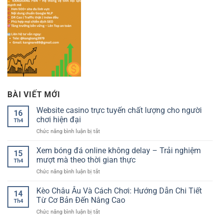
BÀI VIẾT MỚI
Website casino trực tuyến chất lượng cho người
16
chơi hiện đại
Th4
ở
Chức năng bình luận bị tắt
Website
casino
Xem bóng đá online không delay – Trải nghiệm
15
trực
mượt mà theo thời gian thực
Th4
tuyến
ở
Chức năng bình luận bị tắt
chất
Xem
lượng
bóng
Kèo Châu Âu Và Cách Chơi: Hướng Dẫn Chi Tiết
cho
14
đá
người
Từ Cơ Bản Đến Nâng Cao
Th4
online
chơi
ở
Chức năng bình luận bị tắt
không
hiện
Kèo