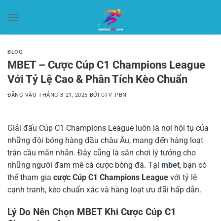
Bỏ
qua
nội
dung
BLOG
MBET – Cược Cúp C1 Champions League
Với Tỷ Lệ Cao & Phân Tích Kèo Chuẩn
ĐĂNG VÀO
THÁNG 8 21, 2025
BỞI
CTV_PBN
Giải đấu Cúp C1 Champions League luôn là nơi hội tụ của
những đội bóng hàng đầu châu Âu, mang đến hàng loạt
trận cầu mãn nhãn. Đây cũng là sân chơi lý tưởng cho
những người đam mê cá cược bóng đá. Tại
mbet
, bạn có
thể tham gia
cược Cúp C1 Champions League
với tỷ lệ
cạnh tranh, kèo chuẩn xác và hàng loạt ưu đãi hấp dẫn.
Lý Do Nên Chọn MBET Khi Cược Cúp C1