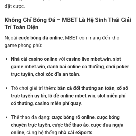
đặt cược.
Không Chỉ Bóng Đá – MBET Là Hệ Sinh Thái Giải
Trí Toàn Diện
Ngoài
cược bóng đá online
, MBET còn mang đến kho
game phong phú:
Nhà cái casino online
với
casino live mbet.win
,
slot
game mbet.win
,
đánh bài online có thưởng
,
chơi poker
trực tuyến
,
chơi xóc đĩa an toàn
.
Trò chơi giải trí thêm:
bắn cá đổi thưởng an toàn
,
xổ số
trực tuyến uy tín
,
lô đề online mbet.win
,
slot miễn phí
có thưởng
,
casino miễn phí quay
.
Thể thao đa dạng:
cược bóng rổ online
,
cược bóng
chuyền trực tuyến
,
cược thể thao ảo
,
cược đua ngựa
online
, cùng hệ thống
nhà cái eSports
.