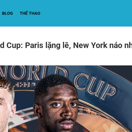
BLOG
THỂ THAO
 Cup: Paris lặng lẽ, New York náo nh