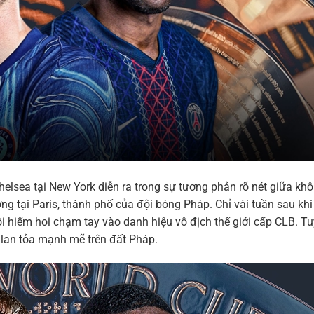
elsea tại New York diễn ra trong sự tương phản rõ nét giữa kh
ng tại Paris, thành phố của đội bóng Pháp. Chỉ vài tuần sau khi
hiếm hoi chạm tay vào danh hiệu vô địch thế giới cấp CLB. Tu
 lan tỏa mạnh mẽ trên đất Pháp.