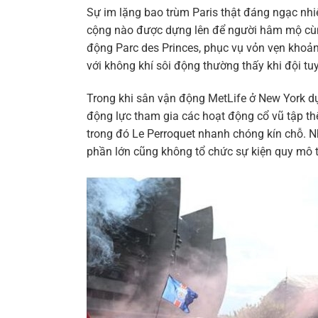
Sự im lặng bao trùm Paris thật đáng ngạc nh
cộng nào được dựng lên để người hâm mộ cùng
động Parc des Princes, phục vụ vỏn vẹn khoản
với không khí sôi động thường thấy khi đội tu
Trong khi sân vận động MetLife ở New York d
động lực tham gia các hoạt động cổ vũ tập thể.
trong đó Le Perroquet nhanh chóng kín chỗ. Nh
phần lớn cũng không tổ chức sự kiện quy mô t