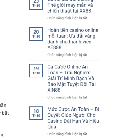
23
cùng
Cập
Bóng
Thế giới may mắn và
Th10
luongsontv
nhật
Đá
chiến thuật tại XX88
top
Uy
đầu
ở
Chức năng bình luận bị tắt
Tín
và
Game
NEW88
cuộc
bài
–
Hoàn tiền casino online
20
đua
đổi
Thương
mỗi tuần: Ưu đãi vàng
Th10
ngôi
thưởng
Hiệu
dành cho thành viên
vương
–
Dẫn
AE888
tại
Thế
Đầu
90P
giới
Thị
ở
Chức năng bình luận bị tắt
may
Trường
Hoàn
mắn
Cá
tiền
Cá Cược Online An
19
và
Cược
casino
Toàn – Trải Nghiệm
Th10
chiến
Thể
online
Giải Trí Minh Bạch Và
thuật
Thao
mỗi
Bảo Mật Tuyệt Đối Tại
tại
tuần:
XIN88
XX88
Ưu
đãi
ở
Chức năng bình luận bị tắt
vàng
Cá
uần
dành
Cược
Mức Cược An Toàn – Bí
18
cho
 bất
Online
Quyết Giúp Người Chơi
Th10
thành
An
Casino Dài Hạn Và Hiệu
viên
Toàn
Quả
AE888
–
Trải
ở
ng
Chức năng bình luận bị tắt