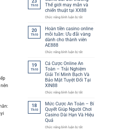
23
cùng
Cập
Bóng
Thế giới may mắn và
Th10
luongsontv
nhật
Đá
chiến thuật tại XX88
top
Uy
đầu
ở
Chức năng bình luận bị tắt
Tín
và
Game
NEW88
cuộc
bài
–
Hoàn tiền casino online
20
đua
đổi
Thương
mỗi tuần: Ưu đãi vàng
Th10
ngôi
thưởng
Hiệu
dành cho thành viên
vương
–
Dẫn
AE888
tại
Thế
Đầu
90P
giới
Thị
ở
Chức năng bình luận bị tắt
may
Trường
Hoàn
mắn
Cá
tiền
Cá Cược Online An
19
và
Cược
casino
Toàn – Trải Nghiệm
Th10
chiến
Thể
online
Giải Trí Minh Bạch Và
thuật
Thao
mỗi
iếp
Bảo Mật Tuyệt Đối Tại
tại
tuần:
XIN88
 nên
XX88
Ưu
đãi
ở
Chức năng bình luận bị tắt
vàng
Cá
dành
Cược
Mức Cược An Toàn – Bí
18
hăn:
cho
Online
Quyết Giúp Người Chơi
Th10
thành
An
yi
Casino Dài Hạn Và Hiệu
viên
Toàn
Quả
AE888
–
Trải
ở
Chức năng bình luận bị tắt