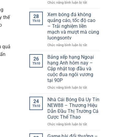
rút
ở
Chức năng bình luận bị tắt
nhanh,
Cách
ng
đúng
nhận
Xem bóng đá không
28
y thế
thông
định
quảng cáo, tốc độ cao
Th10
tin,
bóng
o
– Trải nghiệm liền
hạn
đá
mạch và mượt mà cùng
chế
hôm
luongsontv
treo
nay
lệnh
–
ở
Chức năng bình luận bị tắt
u quả
và
Phân
Xem
vấn
mẹo
tích
bóng
Bảng xếp hạng Ngoại
26
quản
chuẩn
đá
hạng Anh hôm nay –
Th10
lý
xác
không
Cập nhật top đầu và
lợi
dựa
quảng
cuộc đua ngôi vương
nhuận
trên
cáo,
tại 90P
dữ
tốc
liệu
độ
ở
Chức năng bình luận bị tắt
và
cao
Bảng
phong
–
xếp
Nhà Cái Bóng Đá Uy Tín
24
độ
Trải
hạng
NEW88 – Thương Hiệu
Th10
thực
nghiệm
Ngoại
Dẫn Đầu Thị Trường Cá
tế
liền
hạng
Cược Thể Thao
mạch
Anh
và
hôm
ở
Chức năng bình luận bị tắt
mượt
nay
Nhà
mà
–
Cái
Game bài đổi thưởng –