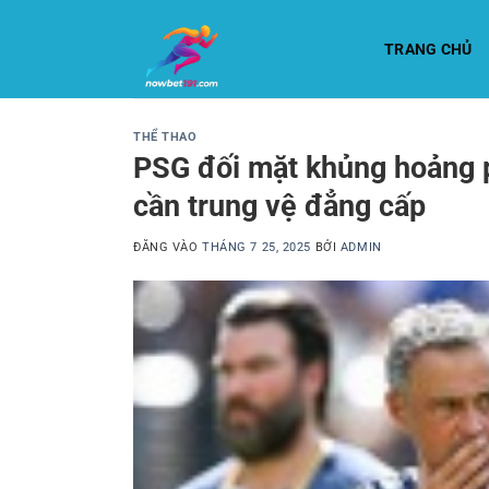
Bỏ
qua
TRANG CHỦ
nội
dung
THỂ THAO
PSG đối mặt khủng hoảng p
cần trung vệ đẳng cấp
ĐĂNG VÀO
THÁNG 7 25, 2025
BỞI
ADMIN