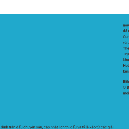
now
đá 
Cun
và 
Thể
Trụ
kha
Hot
Ema
Biê
© B
mọi
nh trận đấu chuyên sâu, cập nhật lịch thi đấu và tỷ lệ kèo từ các giải