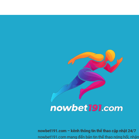
nowbet191.com – kênh thông tin thể thao cập nhật 24/7
nowbet191.com mang đến bản tin thể thao nóng hổi, nhận đị