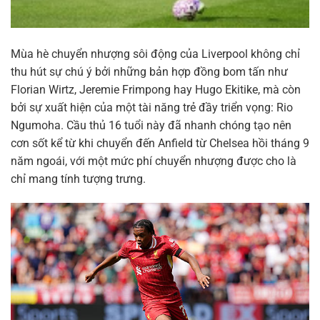
Mùa hè chuyển nhượng sôi động của Liverpool không chỉ
thu hút sự chú ý bởi những bản hợp đồng bom tấn như
Florian Wirtz, Jeremie Frimpong hay Hugo Ekitike, mà còn
bởi sự xuất hiện của một tài năng trẻ đầy triển vọng: Rio
Ngumoha. Cầu thủ 16 tuổi này đã nhanh chóng tạo nên
cơn sốt kể từ khi chuyển đến Anfield từ Chelsea hồi tháng 9
năm ngoái, với một mức phí chuyển nhượng được cho là
chỉ mang tính tượng trưng.