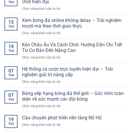
chơi hiện đại
Th4
ở
Chức năng bình luận bị tắt
Website
casino
Xem bóng đá online không delay – Trải nghiệm
15
trực
mượt mà theo thời gian thực
Th4
tuyến
ở
Chức năng bình luận bị tắt
chất
Xem
lượng
bóng
Kèo Châu Âu Và Cách Chơi: Hướng Dẫn Chi Tiết
cho
14
đá
người
Từ Cơ Bản Đến Nâng Cao
Th4
online
chơi
ở
Chức năng bình luận bị tắt
không
hiện
Kèo
delay
đại
Châu
Hệ thống cá cược trực tuyến hiện đại – Trải
–
07
Âu
Trải
nghiệm giải trí nâng cấp
Th4
Và
nghiệm
ở
Chức năng bình luận bị tắt
Cách
mượt
Hệ
Chơi:
mà
thống
Bảng xếp hạng bóng đá thế giới – Góc nhìn toàn
Hướng
theo
07
cá
Dẫn
diện về sức mạnh các đội bóng
thời
Th4
cược
Chi
gian
ở
Chức năng bình luận bị tắt
trực
Tiết
thực
Bảng
tuyến
Từ
xếp
Câu chuyện phát triển nền tảng Nổ Hũ
hiện
Cơ
19
hạng
đại
Bản
Th3
ở
Chức năng bình luận bị tắt
bóng
–
Đến
Câu
đá
Trải
Nâng