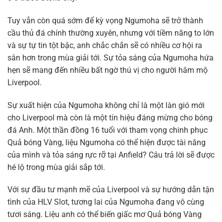
Tuy vẫn còn quá sớm để kỳ vọng Ngumoha sẽ trở thành
cầu thủ đá chính thường xuyên, nhưng với tiềm năng to lớn
và sự tự tin tột bậc, anh chắc chắn sẽ có nhiều cơ hội ra
sân hơn trong mùa giải tới. Sự tỏa sáng của Ngumoha hứa
hẹn sẽ mang đến nhiều bất ngờ thú vị cho người hâm mộ
Liverpool.
Sự xuất hiện của Ngumoha không chỉ là một làn gió mới
cho Liverpool mà còn là một tín hiệu đáng mừng cho bóng
đá Anh. Một thần đồng 16 tuổi với tham vọng chinh phục
Quả bóng Vàng, liệu Ngumoha có thể hiện được tài năng
của mình và tỏa sáng rực rỡ tại Anfield? Câu trả lời sẽ được
hé lộ trong mùa giải sắp tới.
Với sự đầu tư mạnh mẽ của Liverpool và sự hướng dẫn tận
tình của HLV Slot, tương lai của Ngumoha đang vô cùng
tươi sáng. Liệu anh có thể biến giấc mơ Quả bóng Vàng