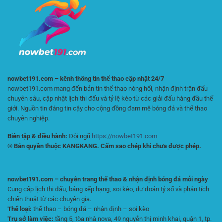
Casino
Tuyệt
Dài
Đối
Hạn
Tại
Và
XIN88
Hiệu
Quả
nowbet191.com – kênh thông tin thể thao cập nhật 24/7
nowbet191.com mang đến bản tin thể thao nóng hổi, nhận định trận đấu
chuyên sâu, cập nhật lịch thi đấu và tỷ lệ kèo từ các giải đấu hàng đầu thế
giới. Nguồn tin đáng tin cậy cho cộng đồng đam mê bóng đá và thể thao
chuyên nghiệp.
Biên tập & điều hành:
Đội ngũ
https://nowbet191.com
© Bản quyền thuộc KANGKANG. Cấm sao chép khi chưa được phép.
nowbet191.com – chuyên trang thể thao & nhận định bóng đá mỗi ngày
Cung cấp lịch thi đấu, bảng xếp hạng, soi kèo, dự đoán tỷ số và phân tích
chiến thuật từ các chuyên gia.
Thể loại:
thể thao – bóng đá – nhận định – soi kèo
Trụ sở làm việc:
tầng 5, tòa nhà nova, 49 nguyễn thị minh khai, quận 1, tp.