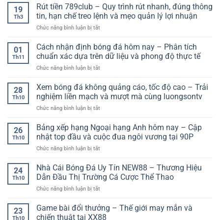
chuyện
Rút tiền 789club – Quy trình rút nhanh, đúng thông
thế
nghiệm
19
Cao
phát
giới
tin, hạn chế treo lệnh và mẹo quản lý lợi nhuận
giải
Th3
triển
–
trí
ở
Chức năng bình luận bị tắt
nền
Góc
nâng
Rút
tảng
nhìn
cấp
tiền
Nổ
Cách nhận định bóng đá hôm nay – Phân tích
toàn
01
789club
Hũ
chuẩn xác dựa trên dữ liệu và phong độ thực tế
diện
Th11
–
về
ở
Chức năng bình luận bị tắt
Quy
sức
Cách
trình
mạnh
nhận
Xem bóng đá không quảng cáo, tốc độ cao – Trải
rút
28
các
định
nhanh,
nghiệm liền mạch và mượt mà cùng luongsontv
đội
Th10
bóng
đúng
bóng
ở
Chức năng bình luận bị tắt
đá
thông
Xem
hôm
tin,
bóng
Bảng xếp hạng Ngoại hạng Anh hôm nay – Cập
nay
hạn
26
đá
–
nhật top đầu và cuộc đua ngôi vương tại 90P
chế
Th10
không
Phân
treo
ở
Chức năng bình luận bị tắt
quảng
tích
lệnh
Bảng
cáo,
chuẩn
và
xếp
Nhà Cái Bóng Đá Uy Tín NEW88 – Thương Hiệu
tốc
xác
24
mẹo
hạng
độ
Dẫn Đầu Thị Trường Cá Cược Thể Thao
dựa
quản
Th10
Ngoại
cao
trên
lý
ở
Chức năng bình luận bị tắt
hạng
–
dữ
lợi
Nhà
Anh
Trải
liệu
nhuận
Cái
Game bài đổi thưởng – Thế giới may mắn và
hôm
nghiệm
23
và
Bóng
nay
chiến thuật tại XX88
liền
phong
Th10