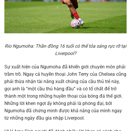
Rio Ngumoha: Thần đồng 16 tuổi có thể tỏa sáng rực rỡ tại
Liverpool?
Sự xuất hiện của Ngumoha đã khiến giới chuyên môn phải
trầm trồ. Ngay cả huyền thoại John Terry của Chelsea cũng
phải thừa nhận tài năng xuất chúng của cầu thủ trẻ này,
gọi anh là “một cầu thủ hàng đầu” và có tố chất để trở
thành một trong những huyền thoại của bóng đá thế giới.
Những lời khen ngợi ấy không phải là phóng đại, bởi
Ngumoha đã chứng minh được khả năng của mình ngay
từ những ngày đầu gia nhập Liverpool.