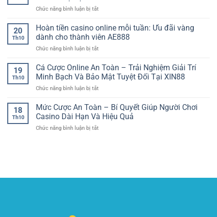
Đá
–
mạch
độ
ở
Chức năng bình luận bị tắt
Uy
Cập
và
thực
Game
Tín
nhật
mượt
tế
bài
Hoàn tiền casino online mỗi tuần: Ưu đãi vàng
NEW88
top
20
mà
đổi
–
dành cho thành viên AE888
đầu
cùng
Th10
thưởng
Thương
và
luongsontv
ở
Chức năng bình luận bị tắt
–
Hiệu
cuộc
Hoàn
Thế
Dẫn
đua
tiền
Cá Cược Online An Toàn – Trải Nghiệm Giải Trí
giới
Đầu
19
ngôi
casino
may
Minh Bạch Và Bảo Mật Tuyệt Đối Tại XIN88
Thị
vương
Th10
online
mắn
Trường
tại
ở
Chức năng bình luận bị tắt
mỗi
và
Cá
90P
Cá
tuần:
chiến
Cược
Cược
Mức Cược An Toàn – Bí Quyết Giúp Người Chơi
Ưu
thuật
18
Thể
Online
đãi
Casino Dài Hạn Và Hiệu Quả
tại
Thao
Th10
An
vàng
XX88
ở
Chức năng bình luận bị tắt
Toàn
dành
Mức
–
cho
Cược
Trải
thành
An
Nghiệm
viên
Toàn
Giải
AE888
–
Trí
Bí
Minh
Quyết
Bạch
Giúp
Và
Người
Bảo
Chơi
Mật