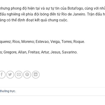
 nhưng phong độ hiện tại và sự tự tin của Botafogo, cùng với n
 đấu nghiêng về phía đội bóng đến từ Rio de Janeiro. Trận đấu 
sáng có thể định đoạt kết quả chung cuộc.
uerez; Rios, Moreno; Estevao, Veiga, Torres; Roque.
 Gregore, Allan, Freitas; Artur, Jesus, Savarino.
 thường trực
.