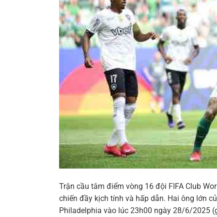
Trận cầu tâm điểm vòng 16 đội FIFA Club Wor
chiến đầy kịch tính và hấp dẫn. Hai ông lớn củ
Philadelphia vào lúc 23h00 ngày 28/6/2025 (gi