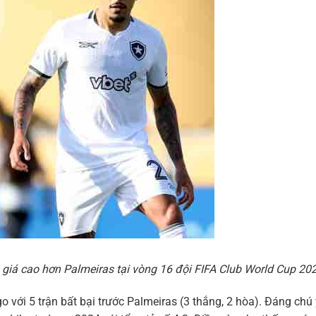
 giá cao hơn Palmeiras tại vòng 16 đội FIFA Club World Cup 20
 với 5 trận bất bại trước Palmeiras (3 thắng, 2 hòa). Đáng chú 