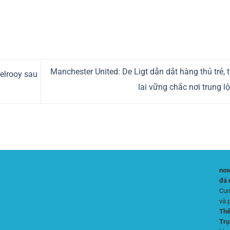
Manchester United: De Ligt dẫn dắt hàng thủ trẻ,
telrooy sau
lai vững chắc nơi trung l
now
đá 
Cun
và 
Thể
Trụ