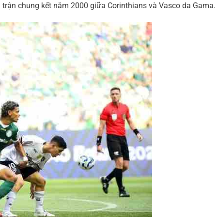
của trận chung kết năm 2000 giữa Corinthians và Vasco da Gama.