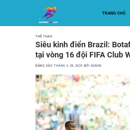
Bỏ
qua
TRANG CHỦ
nội
dung
THỂ THAO
Siêu kinh điển Brazil: Bot
tại vòng 16 đội FIFA Club
ĐĂNG VÀO
THÁNG 6 28, 2025
BỞI
ADMIN