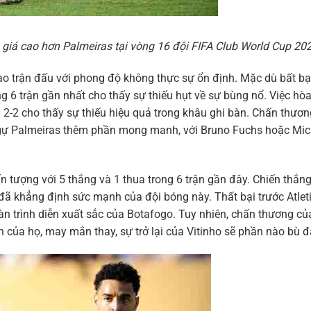
 giá cao hơn Palmeiras tại vòng 16 đội FIFA Club World Cup 20
ào trận đấu với phong độ không thực sự ổn định. Mặc dù bất bại
ng 6 trận gần nhất cho thấy sự thiếu hụt về sự bùng nổ. Việc hò
mi 2-2 cho thấy sự thiếu hiệu quả trong khâu ghi bàn. Chấn thươn
ngự Palmeiras thêm phần mong manh, với Bruno Fuchs hoặc Mic
 tượng với 5 thắng và 1 thua trong 6 trận gần đây. Chiến thắng
ã khẳng định sức mạnh của đội bóng này. Thất bại trước Atlet
n trình diễn xuất sắc của Botafogo. Tuy nhiên, chấn thương củ
nh của họ, may mắn thay, sự trở lại của Vitinho sẽ phần nào bù đ