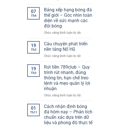
gian
Hệ
Hướng
thực
thống
Dẫn
Bảng xếp hạng bóng đá
07
cá
Chi
thế giới – Góc nhìn toàn
Th4
cược
Tiết
diện về sức mạnh các
trực
Từ
đội bóng
tuyến
Cơ
hiện
Bản
ở
Chức năng bình luận bị tắt
đại
Đến
Bảng
–
Nâng
xếp
Câu chuyện phát triển
19
Trải
Cao
hạng
nền tảng Nổ Hũ
Th3
nghiệm
bóng
ở
Chức năng bình luận bị tắt
giải
đá
Câu
trí
thế
chuyện
nâng
Rút tiền 789club – Quy
giới
19
phát
cấp
–
trình rút nhanh, đúng
Th3
triển
Góc
thông tin, hạn chế treo
nền
nhìn
lệnh và mẹo quản lý lợi
tảng
toàn
nhuận
Nổ
diện
Hũ
về
ở
Chức năng bình luận bị tắt
sức
Rút
mạnh
tiền
Cách nhận định bóng
01
các
789club
đá hôm nay – Phân tích
Th11
đội
–
chuẩn xác dựa trên dữ
bóng
Quy
liệu và phong độ thực tế
trình