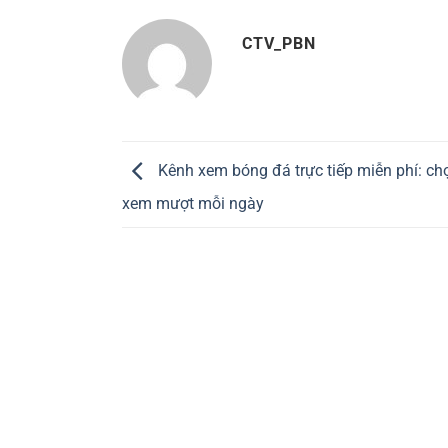
CTV_PBN
Kênh xem bóng đá trực tiếp miễn phí: c
xem mượt mỗi ngày