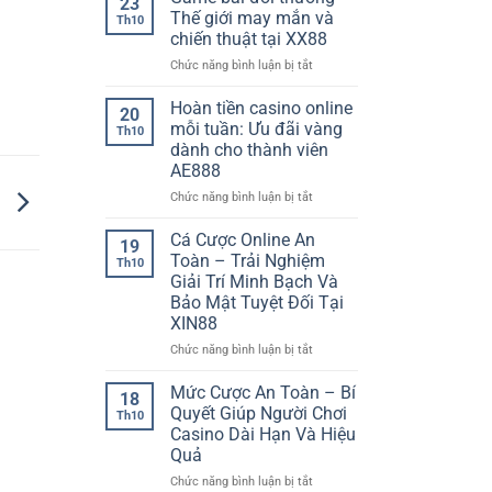
23
cùng
Cập
Bóng
Thế giới may mắn và
Th10
luongsontv
nhật
Đá
chiến thuật tại XX88
top
Uy
đầu
ở
Chức năng bình luận bị tắt
Tín
và
Game
NEW88
cuộc
bài
–
Hoàn tiền casino online
20
đua
đổi
Thương
mỗi tuần: Ưu đãi vàng
Th10
ngôi
thưởng
Hiệu
dành cho thành viên
vương
–
Dẫn
AE888
tại
Thế
Đầu
90P
giới
Thị
ở
Chức năng bình luận bị tắt
ễ
may
Trường
Hoàn
mắn
Cá
tiền
Cá Cược Online An
19
và
Cược
casino
Toàn – Trải Nghiệm
Th10
chiến
Thể
online
Giải Trí Minh Bạch Và
thuật
Thao
mỗi
Bảo Mật Tuyệt Đối Tại
tại
tuần:
XIN88
XX88
Ưu
đãi
ở
Chức năng bình luận bị tắt
vàng
Cá
dành
Cược
Mức Cược An Toàn – Bí
18
cho
Online
Quyết Giúp Người Chơi
Th10
thành
An
Casino Dài Hạn Và Hiệu
viên
Toàn
Quả
AE888
–
Trải
ở
Chức năng bình luận bị tắt