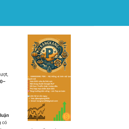
ượt,
50–
 luận
g có