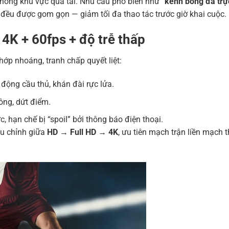
ông khu vực quá tải. Nhu cầu phổ biến như “
kênh bóng đá trự
 đều được gom gọn — giảm tối đa thao tác trước giờ khai cuộc.
4K + 60fps + độ trễ thấp
hớp nhoáng, tranh chấp quyết liệt:
 động cầu thủ, khán đài rực lửa.
ông, dứt điểm.
, hạn chế bị “spoil” bởi thông báo điện thoại.
ều chỉnh giữa
HD → Full HD → 4K
, ưu tiên mạch trận liền mạch 