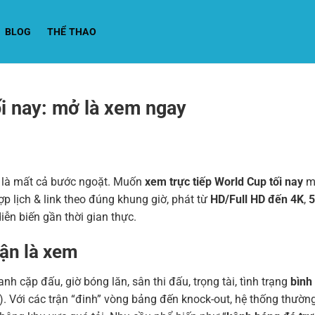
BLOG
THỂ THAO
ối nay: mở là xem ngay
út là mất cả bước ngoặt. Muốn
xem trực tiếp World Cup tối nay
m
p lịch & link theo đúng khung giờ, phát từ
HD/Full HD đến 4K
,
ễn biến gần thời gian thực.
rận là xem
nh cặp đấu, giờ bóng lăn, sân thi đấu, trọng tài, tình trạng
bình
. Với các trận “đinh” vòng bảng đến knock-out, hệ thống thườn