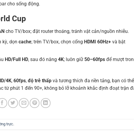
bar cho sống động.
rld Cup
AN
cho TV/box; đặt router thoáng, tránh vật cản/nguồn nhiễu.
h kỳ, dọn
cache
; trên TV/box, chọn cổng
HDMI 60Hz+
và bật
đầu
HD/Full HD
, sau đó nâng
4K
; luôn giữ
50–60fps
để mượt tron
HD/4K
,
60fps
,
độ trễ thấp
và tương thích đa nền tảng, bạn có th
c từ phút 1 đến 90+, không bỏ lỡ khoảnh khắc định đoạt trận đ
ờng trực
.