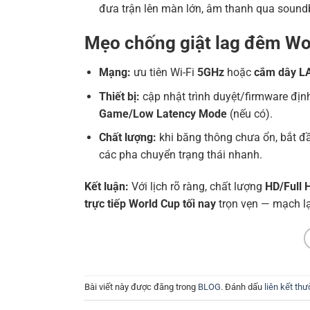
đưa trận lên màn lớn, âm thanh qua sound
Mẹo chống giật lag đêm Wo
Mạng:
ưu tiên Wi-Fi
5GHz
hoặc
cắm dây L
Thiết bị:
cập nhật trình duyệt/firmware địn
Game/Low Latency Mode
(nếu có).
Chất lượng:
khi băng thông chưa ổn, bắt 
các pha chuyển trạng thái nhanh.
Kết luận:
Với lịch rõ ràng, chất lượng
HD/Full 
trực tiếp World Cup tối nay
trọn vẹn — mạch lạ
Bài viết này được đăng trong
BLOG
. Đánh dấu
liên kết thư