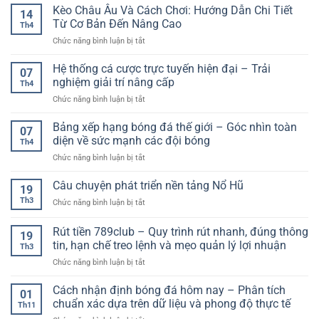
bóng
Kèo Châu Âu Và Cách Chơi: Hướng Dẫn Chi Tiết
cho
14
đá
người
Từ Cơ Bản Đến Nâng Cao
Th4
online
chơi
ở
Chức năng bình luận bị tắt
không
hiện
Kèo
delay
đại
Châu
Hệ thống cá cược trực tuyến hiện đại – Trải
–
07
Âu
Trải
nghiệm giải trí nâng cấp
Th4
Và
nghiệm
ở
Chức năng bình luận bị tắt
Cách
mượt
Hệ
Chơi:
mà
thống
Bảng xếp hạng bóng đá thế giới – Góc nhìn toàn
Hướng
theo
07
cá
Dẫn
diện về sức mạnh các đội bóng
thời
Th4
cược
Chi
gian
ở
Chức năng bình luận bị tắt
trực
Tiết
thực
Bảng
tuyến
Từ
xếp
Câu chuyện phát triển nền tảng Nổ Hũ
hiện
Cơ
19
hạng
đại
Bản
Th3
ở
Chức năng bình luận bị tắt
bóng
–
Đến
Câu
đá
Trải
Nâng
chuyện
Rút tiền 789club – Quy trình rút nhanh, đúng thông
thế
nghiệm
19
Cao
phát
giới
tin, hạn chế treo lệnh và mẹo quản lý lợi nhuận
giải
Th3
triển
–
trí
ở
Chức năng bình luận bị tắt
nền
Góc
nâng
Rút
tảng
nhìn
cấp
tiền
Nổ
Cách nhận định bóng đá hôm nay – Phân tích
toàn
01
789club
Hũ
chuẩn xác dựa trên dữ liệu và phong độ thực tế
diện
Th11
–
về