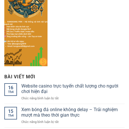
BÀI VIẾT MỚI
Website casino trực tuyến chất lượng cho người
16
chơi hiện đại
Th4
ở
Chức năng bình luận bị tắt
Website
casino
Xem bóng đá online không delay – Trải nghiệm
15
trực
mượt mà theo thời gian thực
Th4
tuyến
ở
Chức năng bình luận bị tắt
chất
Xem
lượng