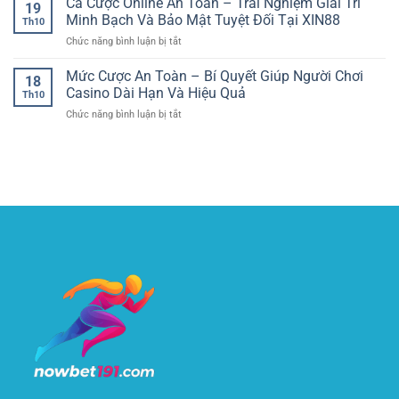
Cá Cược Online An Toàn – Trải Nghiệm Giải Trí
giới
Đầu
19
ngôi
casino
may
Minh Bạch Và Bảo Mật Tuyệt Đối Tại XIN88
Thị
vương
Th10
online
mắn
Trường
tại
ở
Chức năng bình luận bị tắt
mỗi
và
Cá
90P
Cá
tuần:
chiến
Cược
Cược
Mức Cược An Toàn – Bí Quyết Giúp Người Chơi
Ưu
thuật
18
Thể
Online
đãi
Casino Dài Hạn Và Hiệu Quả
tại
Thao
Th10
An
vàng
XX88
ở
Chức năng bình luận bị tắt
Toàn
dành
Mức
–
cho
Cược
Trải
thành
An
Nghiệm
viên
Toàn
Giải
AE888
–
Trí
Bí
Minh
Quyết
Bạch
Giúp
Và
Người
Bảo
Chơi
Mật
Casino
Tuyệt
Dài
Đối
Hạn
Tại
Và
XIN88
Hiệu
Quả