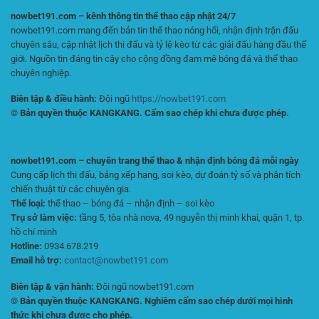
nowbet191.com – kênh thông tin thể thao cập nhật 24/7
nowbet191.com mang đến bản tin thể thao nóng hổi, nhận định trận đấu
chuyên sâu, cập nhật lịch thi đấu và tỷ lệ kèo từ các giải đấu hàng đầu thế
giới. Nguồn tin đáng tin cậy cho cộng đồng đam mê bóng đá và thể thao
chuyên nghiệp.
Biên tập & điều hành:
Đội ngũ
https://nowbet191.com
© Bản quyền thuộc KANGKANG. Cấm sao chép khi chưa được phép.
nowbet191.com – chuyên trang thể thao & nhận định bóng đá mỗi ngày
Cung cấp lịch thi đấu, bảng xếp hạng, soi kèo, dự đoán tỷ số và phân tích
chiến thuật từ các chuyên gia.
Thể loại:
thể thao – bóng đá – nhận định – soi kèo
Trụ sở làm việc:
tầng 5, tòa nhà nova, 49 nguyễn thị minh khai, quận 1, tp.
hồ chí minh
Hotline:
0934.678.219
Email hỗ trợ:
contact@nowbet191.com
Biên tập & vận hành:
Đội ngũ nowbet191.com
© Bản quyền thuộc KANGKANG. Nghiêm cấm sao chép dưới mọi hình
thức khi chưa được cho phép.