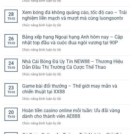
ở
Chức năng bình luận bị tắt
Quy
sức
Cách
trình
mạnh
nhận
Xem bóng đá không quảng cáo, tốc độ cao – Trải
rút
28
các
định
nhanh,
nghiệm liền mạch và mượt mà cùng luongsontv
đội
Th10
bóng
đúng
bóng
ở
Chức năng bình luận bị tắt
đá
thông
Xem
hôm
tin,
bóng
Bảng xếp hạng Ngoại hạng Anh hôm nay – Cập
nay
hạn
26
đá
–
nhật top đầu và cuộc đua ngôi vương tại 90P
chế
Th10
không
Phân
treo
ở
Chức năng bình luận bị tắt
quảng
tích
lệnh
Bảng
cáo,
chuẩn
và
xếp
Nhà Cái Bóng Đá Uy Tín NEW88 – Thương Hiệu
tốc
xác
24
mẹo
hạng
độ
Dẫn Đầu Thị Trường Cá Cược Thể Thao
dựa
quản
Th10
Ngoại
cao
trên
lý
ở
Chức năng bình luận bị tắt
hạng
–
dữ
lợi
Nhà
Anh
Trải
liệu
nhuận
Cái
Game bài đổi thưởng – Thế giới may mắn và
hôm
nghiệm
23
và
Bóng
nay
chiến thuật tại XX88
liền
phong
Th10
Đá
–
mạch
độ
ở
Chức năng bình luận bị tắt
Uy
Cập
và
thực
Game
Tín
nhật
mượt
tế
bài
Hoàn tiền casino online mỗi tuần: Ưu đãi vàng
NEW88
top
20
mà
đổi
–
dành cho thành viên AE888
đầu
cùng
Th10
thưởng
Thương
và
luongsontv
ở
Chức năng bình luận bị tắt
–
Hiệu
cuộc
Hoàn
Thế
Dẫn
đua
tiền