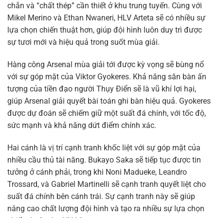
chắn và “chất thép” cần thiết ở khu trung tuyến. Cùng với
Mikel Merino và Ethan Nwaneri, HLV Arteta sẽ có nhiều sự
lựa chọn chiến thuật hơn, giúp đội hình luôn duy trì được
sự tươi mới và hiệu quả trong suốt mùa giải.
Hàng công Arsenal mùa giải tới được kỳ vọng sẽ bùng nổ
với sự góp mặt của Viktor Gyokeres. Khả năng săn bàn ấn
tượng của tiền đạo người Thụy Điển sẽ là vũ khí lợi hại,
giúp Arsenal giải quyết bài toán ghi bàn hiệu quả. Gyokeres
được dự đoán sẽ chiếm giữ một suất đá chính, với tốc độ,
sức mạnh và khả năng dứt điểm chính xác.
Hai cánh là vị trí cạnh tranh khốc liệt với sự góp mặt của
nhiều cầu thủ tài năng. Bukayo Saka sẽ tiếp tục được tin
tưởng ở cánh phải, trong khi Noni Madueke, Leandro
Trossard, và Gabriel Martinelli sẽ cạnh tranh quyết liệt cho
suất đá chính bên cánh trái. Sự cạnh tranh này sẽ giúp
nâng cao chất lượng đội hình và tạo ra nhiều sự lựa chọn