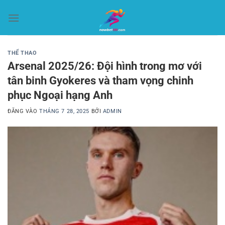
Bỏ
qua
nội
dung
THỂ THAO
Arsenal 2025/26: Đội hình trong mơ với
tân binh Gyokeres và tham vọng chinh
phục Ngoại hạng Anh
ĐĂNG VÀO
THÁNG 7 28, 2025
BỞI
ADMIN