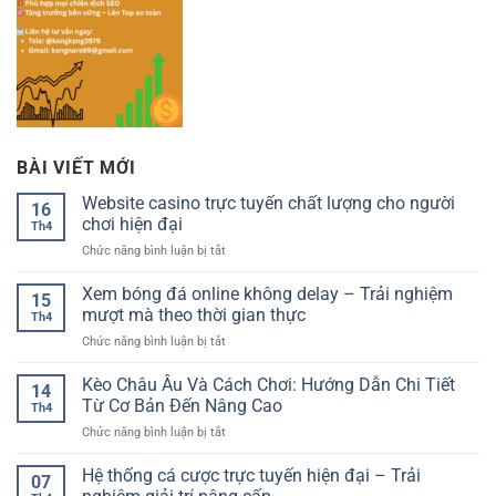
BÀI VIẾT MỚI
Website casino trực tuyến chất lượng cho người
16
chơi hiện đại
Th4
ở
Chức năng bình luận bị tắt
Website
casino
Xem bóng đá online không delay – Trải nghiệm
15
trực
mượt mà theo thời gian thực
Th4
tuyến
ở
Chức năng bình luận bị tắt
chất
Xem
lượng
bóng
Kèo Châu Âu Và Cách Chơi: Hướng Dẫn Chi Tiết
cho
14
đá
người
Từ Cơ Bản Đến Nâng Cao
Th4
online
chơi
ở
Chức năng bình luận bị tắt
không
hiện
Kèo
delay
đại
Châu
Hệ thống cá cược trực tuyến hiện đại – Trải
–
07
Âu
Trải