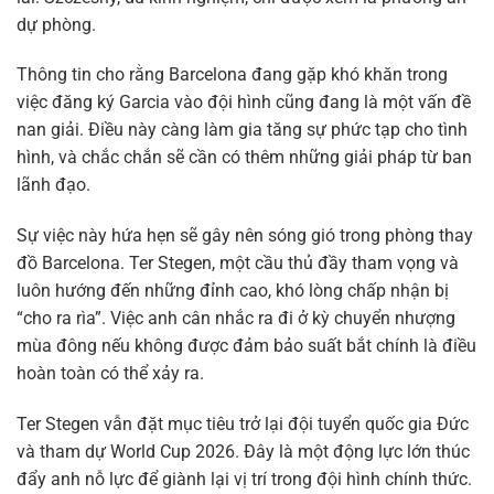
dự phòng.
Thông tin cho rằng Barcelona đang gặp khó khăn trong
việc đăng ký Garcia vào đội hình cũng đang là một vấn đề
nan giải. Điều này càng làm gia tăng sự phức tạp cho tình
hình, và chắc chắn sẽ cần có thêm những giải pháp từ ban
lãnh đạo.
Sự việc này hứa hẹn sẽ gây nên sóng gió trong phòng thay
đồ Barcelona. Ter Stegen, một cầu thủ đầy tham vọng và
luôn hướng đến những đỉnh cao, khó lòng chấp nhận bị
“cho ra rìa”. Việc anh cân nhắc ra đi ở kỳ chuyển nhượng
mùa đông nếu không được đảm bảo suất bắt chính là điều
hoàn toàn có thể xảy ra.
Ter Stegen vẫn đặt mục tiêu trở lại đội tuyển quốc gia Đức
và tham dự World Cup 2026. Đây là một động lực lớn thúc
đẩy anh nỗ lực để giành lại vị trí trong đội hình chính thức.