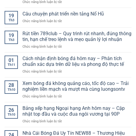
ở
Chức năng bình luận bị tắt
trực
Tiết
thực
Bảng
tuyến
Từ
xếp
Câu chuyện phát triển nền tảng Nổ Hũ
hiện
Cơ
19
hạng
đại
Bản
Th3
ở
Chức năng bình luận bị tắt
bóng
–
Đến
Câu
đá
Trải
Nâng
chuyện
Rút tiền 789club – Quy trình rút nhanh, đúng thông
thế
nghiệm
19
Cao
phát
giới
tin, hạn chế treo lệnh và mẹo quản lý lợi nhuận
giải
Th3
triển
–
trí
ở
Chức năng bình luận bị tắt
nền
Góc
nâng
Rút
tảng
nhìn
cấp
tiền
Nổ
Cách nhận định bóng đá hôm nay – Phân tích
toàn
01
789club
Hũ
chuẩn xác dựa trên dữ liệu và phong độ thực tế
diện
Th11
–
về
ở
Chức năng bình luận bị tắt
Quy
sức
Cách
trình
mạnh
nhận
Xem bóng đá không quảng cáo, tốc độ cao – Trải
rút
28
các
định
nhanh,
nghiệm liền mạch và mượt mà cùng luongsontv
đội
Th10
bóng
đúng
bóng
ở
Chức năng bình luận bị tắt
đá
thông
Xem
hôm
tin,
bóng
Bảng xếp hạng Ngoại hạng Anh hôm nay – Cập
nay
hạn
26
đá
–
nhật top đầu và cuộc đua ngôi vương tại 90P
chế
Th10
không
Phân
treo
ở
Chức năng bình luận bị tắt
quảng
tích
lệnh
Bảng
cáo,
chuẩn
và
xếp
Nhà Cái Bóng Đá Uy Tín NEW88 – Thương Hiệu
tốc
xác
24
mẹo