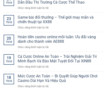
hạng
độ
Dẫn Đầu Thị Trường Cá Cược Thể Thao
dựa
quản
Th10
Ngoại
cao
trên
lý
ở
Chức năng bình luận bị tắt
hạng
–
dữ
lợi
Nhà
Anh
Trải
liệu
nhuận
Cái
Game bài đổi thưởng – Thế giới may mắn và
hôm
nghiệm
23
và
Bóng
nay
chiến thuật tại XX88
liền
phong
Th10
Đá
–
mạch
độ
ở
Chức năng bình luận bị tắt
Uy
Cập
và
thực
Game
Tín
nhật
mượt
tế
bài
Hoàn tiền casino online mỗi tuần: Ưu đãi vàng
NEW88
top
20
mà
đổi
–
dành cho thành viên AE888
đầu
cùng
Th10
thưởng
Thương
và
luongsontv
ở
Chức năng bình luận bị tắt
–
Hiệu
cuộc
Hoàn
Thế
Dẫn
đua
tiền
Cá Cược Online An Toàn – Trải Nghiệm Giải Trí
giới
Đầu
19
ngôi
casino
may
Minh Bạch Và Bảo Mật Tuyệt Đối Tại XIN88
Thị
vương
Th10
online
mắn
Trường
tại
ở
Chức năng bình luận bị tắt
mỗi
và
Cá
90P
Cá
tuần:
chiến
Cược
Cược
Mức Cược An Toàn – Bí Quyết Giúp Người Chơi
Ưu
thuật
18
Thể
Online
đãi
Casino Dài Hạn Và Hiệu Quả
tại
Thao
Th10
An
vàng
XX88
ở
Chức năng bình luận bị tắt
Toàn
dành
Mức
–
cho
Cược
Trải
thành
An
Nghiệm
viên
Toàn
Giải
AE888
–