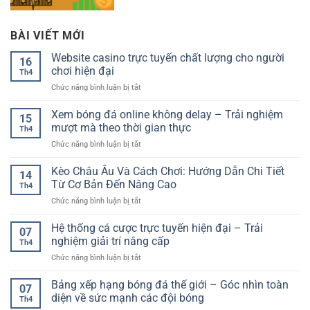
BÀI VIẾT MỚI
Website casino trực tuyến chất lượng cho người
16
chơi hiện đại
Th4
ở
Chức năng bình luận bị tắt
Website
casino
Xem bóng đá online không delay – Trải nghiệm
15
trực
mượt mà theo thời gian thực
Th4
tuyến
ở
Chức năng bình luận bị tắt
chất
Xem
lượng
bóng
Kèo Châu Âu Và Cách Chơi: Hướng Dẫn Chi Tiết
cho
14
đá
người
Từ Cơ Bản Đến Nâng Cao
Th4
online
chơi
ở
Chức năng bình luận bị tắt
không
hiện
Kèo
delay
đại
Châu
Hệ thống cá cược trực tuyến hiện đại – Trải
–
07
Âu
Trải
nghiệm giải trí nâng cấp
Th4
Và
nghiệm
ở
Chức năng bình luận bị tắt
Cách
mượt
Hệ
Chơi:
mà
thống
Bảng xếp hạng bóng đá thế giới – Góc nhìn toàn
Hướng
theo
07
cá
Dẫn
diện về sức mạnh các đội bóng
thời
Th4
cược
Chi
gian