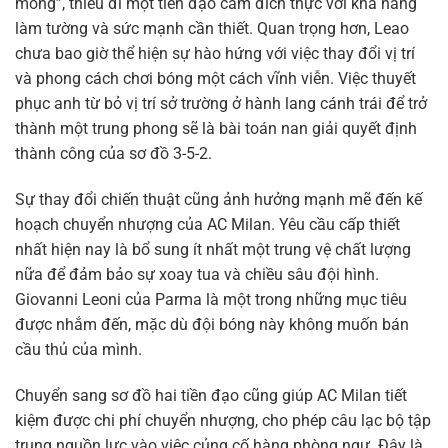
mỏng”, thiếu đi một tiền đạo cắm đích thực với khả năng
làm tường và sức mạnh cần thiết. Quan trọng hơn, Leao
chưa bao giờ thể hiện sự hào hứng với việc thay đổi vị trí
và phong cách chơi bóng một cách vĩnh viễn. Việc thuyết
phục anh từ bỏ vị trí sở trường ở hành lang cánh trái để trở
thành một trung phong sẽ là bài toán nan giải quyết định
thành công của sơ đồ 3-5-2.
Sự thay đổi chiến thuật cũng ảnh hưởng mạnh mẽ đến kế
hoạch chuyển nhượng của AC Milan. Yêu cầu cấp thiết
nhất hiện nay là bổ sung ít nhất một trung vệ chất lượng
nữa để đảm bảo sự xoay tua và chiều sâu đội hình.
Giovanni Leoni của Parma là một trong những mục tiêu
được nhắm đến, mặc dù đội bóng này không muốn bán
cầu thủ của mình.
Chuyển sang sơ đồ hai tiền đạo cũng giúp AC Milan tiết
kiệm được chi phí chuyển nhượng, cho phép câu lạc bộ tập
trung nguồn lực vào việc củng cố hàng phòng ngự. Đây là