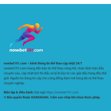
Trí
Bí
Minh
Quyết
Bạch
Giúp
Và
Người
Bảo
Chơi
Mật
Casino
Tuyệt
Dài
Đối
Hạn
Tại
Và
XIN88
Hiệu
Quả
nowbet191.com – kênh thông tin thể thao cập nhật 24/7
nowbet191.com mang đến bản tin thể thao nóng hổi, nhận định trận đấu
chuyên sâu, cập nhật lịch thi đấu và tỷ lệ kèo từ các giải đấu hàng đầu thế
giới. Nguồn tin đáng tin cậy cho cộng đồng đam mê bóng đá và thể thao
chuyên nghiệp.
Biên tập & điều hành:
Đội ngũ
https://nowbet191.com
© Bản quyền thuộc KANGKANG. Cấm sao chép khi chưa được phép.