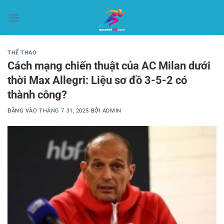
Bỏ
qua
nội
dung
THỂ THAO
Cách mạng chiến thuật của AC Milan dưới
thời Max Allegri: Liệu sơ đồ 3-5-2 có
thành công?
ĐĂNG VÀO
THÁNG 7 31, 2025
BỞI
ADMIN