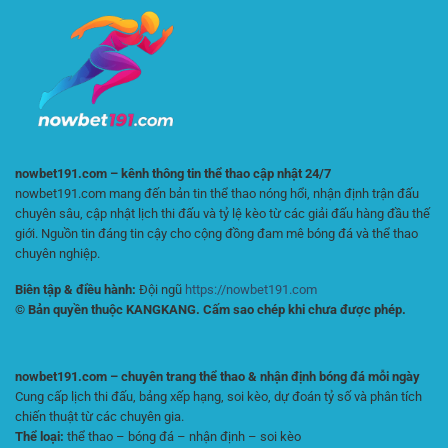
Chơi
Mật
Casino
Tuyệt
Dài
Đối
Hạn
Tại
Và
XIN88
Hiệu
Quả
nowbet191.com – kênh thông tin thể thao cập nhật 24/7
nowbet191.com mang đến bản tin thể thao nóng hổi, nhận định trận đấu
chuyên sâu, cập nhật lịch thi đấu và tỷ lệ kèo từ các giải đấu hàng đầu thế
giới. Nguồn tin đáng tin cậy cho cộng đồng đam mê bóng đá và thể thao
chuyên nghiệp.
Biên tập & điều hành:
Đội ngũ
https://nowbet191.com
© Bản quyền thuộc KANGKANG. Cấm sao chép khi chưa được phép.
nowbet191.com – chuyên trang thể thao & nhận định bóng đá mỗi ngày
Cung cấp lịch thi đấu, bảng xếp hạng, soi kèo, dự đoán tỷ số và phân tích
chiến thuật từ các chuyên gia.
Thể loại:
thể thao – bóng đá – nhận định – soi kèo