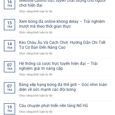
Website casino trực tuyến chất lượng cho người
16
chơi hiện đại
Th4
ở
Chức năng bình luận bị tắt
Website
casino
Xem bóng đá online không delay – Trải nghiệm
15
trực
mượt mà theo thời gian thực
Th4
tuyến
ở
Chức năng bình luận bị tắt
chất
Xem
lượng
bóng
Kèo Châu Âu Và Cách Chơi: Hướng Dẫn Chi Tiết
cho
14
đá
người
Từ Cơ Bản Đến Nâng Cao
Th4
online
chơi
ở
Chức năng bình luận bị tắt
không
hiện
Kèo
delay
đại
Châu
Hệ thống cá cược trực tuyến hiện đại – Trải
–
07
Âu
Trải
nghiệm giải trí nâng cấp
Th4
Và
nghiệm
ở
Chức năng bình luận bị tắt
Cách
mượt
Hệ
Chơi:
mà
thống
Bảng xếp hạng bóng đá thế giới – Góc nhìn toàn
Hướng
theo
07
cá
Dẫn
diện về sức mạnh các đội bóng
thời
Th4
cược
Chi
gian
ở
Chức năng bình luận bị tắt
trực
Tiết
thực
Bảng
tuyến
Từ
xếp
Câu chuyện phát triển nền tảng Nổ Hũ
hiện
Cơ
19
hạng
đại
Bản
Th3
ở
Chức năng bình luận bị tắt
bóng
–
Đến