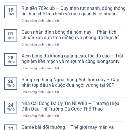
Câu
đá
Trải
Nâng
chuyện
Rút tiền 789club – Quy trình rút nhanh, đúng thông
thế
nghiệm
19
Cao
phát
giới
tin, hạn chế treo lệnh và mẹo quản lý lợi nhuận
giải
Th3
triển
–
trí
ở
Chức năng bình luận bị tắt
nền
Góc
nâng
Rút
tảng
nhìn
cấp
tiền
Nổ
Cách nhận định bóng đá hôm nay – Phân tích
toàn
01
789club
Hũ
chuẩn xác dựa trên dữ liệu và phong độ thực tế
diện
Th11
–
về
ở
Chức năng bình luận bị tắt
Quy
sức
Cách
trình
mạnh
nhận
Xem bóng đá không quảng cáo, tốc độ cao – Trải
rút
28
các
định
nhanh,
nghiệm liền mạch và mượt mà cùng luongsontv
đội
Th10
bóng
đúng
bóng
ở
Chức năng bình luận bị tắt
đá
thông
Xem
hôm
tin,
bóng
Bảng xếp hạng Ngoại hạng Anh hôm nay – Cập
nay
hạn
26
đá
–
nhật top đầu và cuộc đua ngôi vương tại 90P
chế
Th10
không
Phân
treo
ở
Chức năng bình luận bị tắt
quảng
tích
lệnh
Bảng
cáo,
chuẩn
và
xếp
Nhà Cái Bóng Đá Uy Tín NEW88 – Thương Hiệu
tốc
xác
24
mẹo
hạng
độ
Dẫn Đầu Thị Trường Cá Cược Thể Thao
dựa
quản
Th10
Ngoại
cao
trên
lý
ở
Chức năng bình luận bị tắt
hạng
–
dữ
lợi
Nhà
Anh
Trải
liệu
nhuận
Cái
Game bài đổi thưởng – Thế giới may mắn và
hôm
nghiệm
23
và