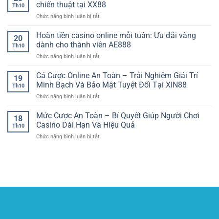
Bóng
nay
chiến thuật tại XX88
liền
phong
Th10
Đá
–
mạch
độ
ở
Chức năng bình luận bị tắt
Uy
Cập
và
thực
Game
Tín
nhật
mượt
tế
bài
Hoàn tiền casino online mỗi tuần: Ưu đãi vàng
NEW88
top
20
mà
đổi
–
dành cho thành viên AE888
đầu
cùng
Th10
thưởng
Thương
và
luongsontv
ở
Chức năng bình luận bị tắt
–
Hiệu
cuộc
Hoàn
Thế
Dẫn
đua
tiền
Cá Cược Online An Toàn – Trải Nghiệm Giải Trí
giới
Đầu
19
ngôi
casino
may
Minh Bạch Và Bảo Mật Tuyệt Đối Tại XIN88
Thị
vương
Th10
online
mắn
Trường
tại
ở
Chức năng bình luận bị tắt
mỗi
và
Cá
90P
Cá
tuần:
chiến
Cược
Cược
Mức Cược An Toàn – Bí Quyết Giúp Người Chơi
Ưu
thuật
18
Thể
Online
đãi
Casino Dài Hạn Và Hiệu Quả
tại
Thao
Th10
An
vàng
XX88
ở
Chức năng bình luận bị tắt
Toàn
dành
Mức
–
cho
Cược
Trải
thành
An
Nghiệm
viên
Toàn
Giải
AE888
–
Trí
Bí
Minh
Quyết
Bạch
Giúp
Và
Người
Bảo