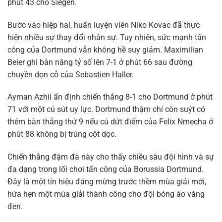
phút 43 cho Siegen.
Bước vào hiệp hai, huấn luyện viên Niko Kovac đã thực
hiện nhiều sự thay đổi nhân sự. Tuy nhiên, sức mạnh tấn
công của Dortmund vẫn không hề suy giảm. Maximilian
Beier ghi bàn nâng tỷ số lên 7-1 ở phút 66 sau đường
chuyền dọn cỗ của Sebastien Haller.
Ayman Azhil ấn định chiến thắng 8-1 cho Dortmund ở phút
71 với một cú sút uy lực. Dortmund thậm chí còn suýt có
thêm bàn thắng thứ 9 nếu cú dứt điểm của Felix Nmecha ở
phút 88 không bị trúng cột dọc.
Chiến thắng đậm đà này cho thấy chiều sâu đội hình và sự
đa dạng trong lối chơi tấn công của Borussia Dortmund.
Đây là một tín hiệu đáng mừng trước thềm mùa giải mới,
hứa hẹn một mùa giải thành công cho đội bóng áo vàng
đen.